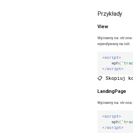
Przykłady
View
Wpinamy na: strona 
wywoływany na init.
<
script
>
wph
(
'tra
</
script
>
📋 Skopiuj k
LandingPage
Wpinamy na: strona g
<
script
>
wph
(
'tra
</
script
>