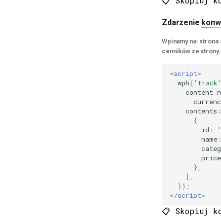
📋 Skopiuj k
Zdarzenie
konw
Wpinamy na: strona 
cenników ze strony.
<
script
>
wph
(
'track
content_
currenc
contents
{
id
:
name
categ
price
},
],
});
</
script
>
📋 Skopiuj k