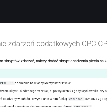
ie zdarzeń dodatkowych CPC C
 skryptów zdarzeń, należy dodać skrypt osadzenia pixela na ka
podmienić na własny identyfikator Pixela!
PIXEL_ID
nie skryptu śledzącego WP Pixel, tj. po wyrażeniu zgody użytkownika leży po 
yć osadzony w całości, a wywołanie w nim funkcji
oznacza zgodę u
wph('go')
użytkownika powinno skutkować wywołaniem funkcji
.
wph('stop')