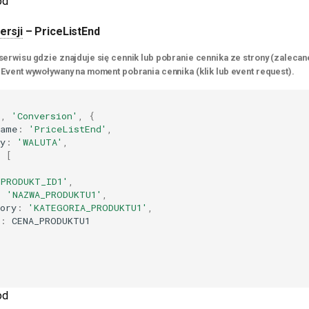
od
ersji
– PriceListEnd
serwisu gdzie znajduje się cennik lub pobranie cennika ze strony (zalecane
 Event wywoływany na moment pobrania cennika (klik lub event request).
'
,
'Conversion'
,
{
name
:
'PriceListEnd'
,
y
:
'WALUTA'
,
:
[
'PRODUKT_ID1'
,
:
'NAZWA_PRODUKTU1'
,
ory
:
'KATEGORIA_PRODUKTU1'
,
:
CENA_PRODUKTU1
od