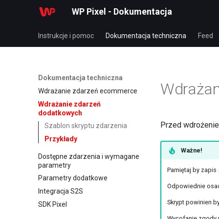
WP Pixel - Dokumentacja
Instrukcje i pomoc
Dokumentacja techniczna
Feed
Dokumentacja techniczna
Wdrażan
Wdrażanie zdarzeń ecommerce
Wdrażanie zdarzeń
dodatkowych
Przed wdrożeniem
Szablon skryptu zdarzenia
Przykłady
Ważne!
Dostępne zdarzenia i wymagane
parametry
Pamiętaj by zapis
Parametry dodatkowe
Odpowiednie osadze
Integracja S2S
Skrypt powinien b
SDK Pixel
Wycofanie zgody 