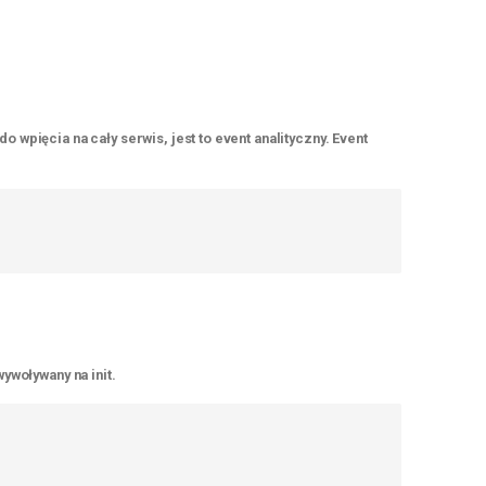
 wpięcia na cały serwis, jest to event analityczny. Event
ywoływany na init.