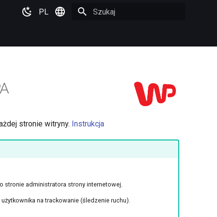
PL
Zacznij pisać, aby szukać
English
PA
żdej stronie witryny.
Instrukcja
stronie administratora strony internetowej.
żytkownika na trackowanie (śledzenie ruchu).