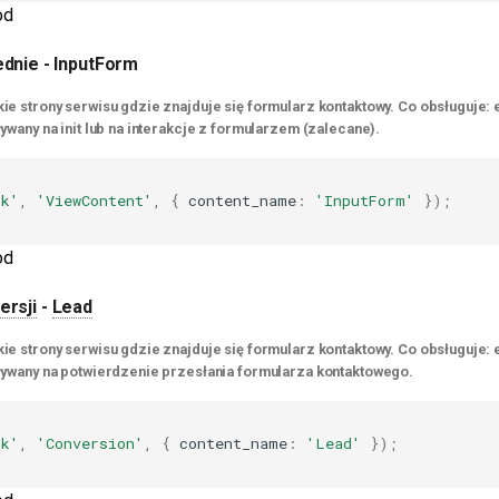
od
dnie - InputForm
ie strony serwisu gdzie znajduje się formularz kontaktowy. Co obsługuje: e
ywany na init lub na interakcje z formularzem (zalecane).
ck'
,
'ViewContent'
,
{
content_name
:
'InputForm'
});
od
ersji
-
Lead
ie strony serwisu gdzie znajduje się formularz kontaktowy. Co obsługuje: e
ływany na potwierdzenie przesłania formularza kontaktowego.
ck'
,
'Conversion'
,
{
content_name
:
'Lead'
});