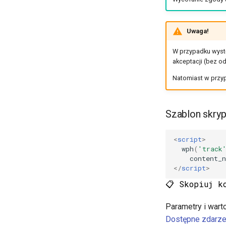
Uwaga!
W przypadku wyst
akceptacji (bez od
Natomiast w prz
Szablon skryp
<
script
>
wph
(
'track
content_
</
script
>
📋 Skopiuj k
Parametry i wart
Dostępne zdarze