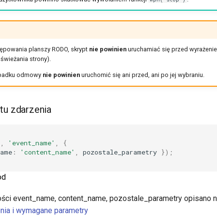
ępowania planszy RODO, skrypt
nie powinien
uruchamiać się przed wyrażeni
świeżania strony).
ypadku odmowy
nie powinien
uruchomić się ani przed, ani po jej wybraniu.
tu zdarzenia
'
,
'event_name'
,
{
name
:
'content_name'
,
pozostale_parametry
});
od
ości event_name, content_name, pozostale_parametry opisano na
nia i wymagane parametry