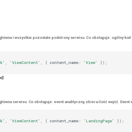
główna i wszystkie pozostałe podstrony serwisu. Co obsługuje: ogólny kod do
ck'
,
'ViewContent'
,
{
content_name
:
'View'
});
od
łówna serwisu. Co obsługuje: event analityczny, zbiera ilość wejść. Event w
ck'
,
'ViewContent'
,
{
content_name
:
'LandingPage'
});