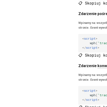
📋 Skopiuj k
Zdarzenie pośre
Wpinamy na: wszystk
stronie. Event wywoł
<
script
>
wph
(
'tra
</
script
>
📋 Skopiuj k
Zdarzenie
konw
Wpinamy na: wszystk
stronie. Event wywo
<
script
>
wph
(
'tra
</
script
>