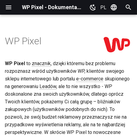
WP Pixel - Dokumentacja
PL
Z
English
a
WP Pixel
Wtyczki
Wdrażanie zdarzeń
Podstawowe informacje
c
ecommerce
z
Google Tag Manager (GTM)
WP Pixel
to
znacznik
, dzięki któremu bez problemu
Wdrażanie zdarzeń
n
dodatkowych
rozpoznasz wśród użytkowników WP, klientów swojego
IdoSell (IAI)
i
sklepu internetowego lub portalu
e-commerce
skupionego
Dostępne zdarzenia
PrestaShop
na generowaniu
Leadów
, ale to nie wszystko - WP
j
i wymagane parametry
doskonalone zna swoich użytkowników, dlatego oprócz
p
WordPress
Twoich klientów, pokażemy Ci całą grupę – bliźniaków
Parametry dodatkowe
i
zakupowych (użytkowników podobnych do nich). To
Inne
pozwoli, że swój budżet reklamowy przeznaczysz nie na
s
Integracja S2S
przypadkowe wyświetlenia reklamy, ale na te najbardziej
a
perspektywiczne. W skrócie WP Pixel to nowoczesne