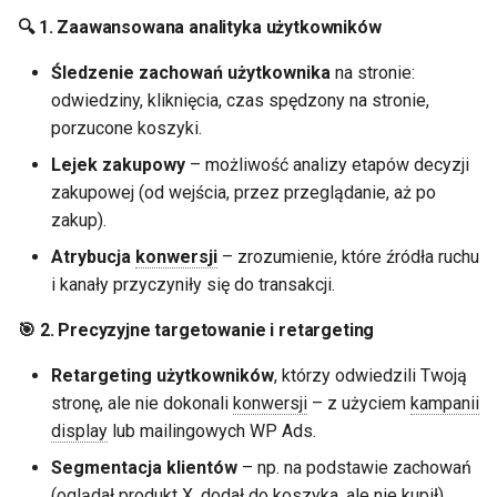
🔍 1.
Zaawansowana analityka użytkowników
Śledzenie zachowań użytkownika
na stronie:
odwiedziny, kliknięcia, czas spędzony na stronie,
porzucone koszyki.
Lejek zakupowy
– możliwość analizy etapów decyzji
zakupowej (od wejścia, przez przeglądanie, aż po
zakup).
Atrybucja
konwersji
– zrozumienie, które źródła ruchu
i kanały przyczyniły się do transakcji.
🎯 2.
Precyzyjne targetowanie i retargeting
Retargeting użytkowników
, którzy odwiedzili Twoją
stronę, ale nie dokonali
konwersji
– z użyciem
kampanii
display
lub mailingowych WP Ads.
Segmentacja klientów
– np. na podstawie zachowań
(oglądał produkt X, dodał do koszyka, ale nie kupił).