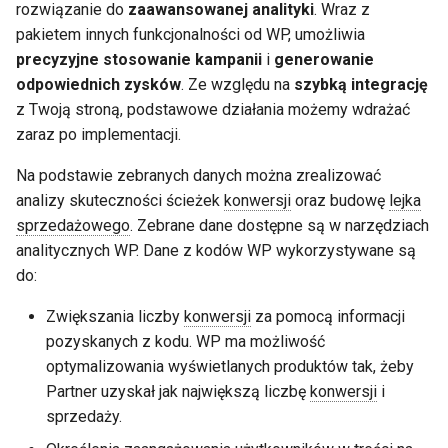
SDK Pixel
rozwiązanie do
zaawansowanej analityki
. Wraz z
ć
pakietem innych funkcjonalności od WP, umożliwia
,
precyzyjne stosowanie kampanii
i
generowanie
odpowiednich zysków
. Ze względu na
szybką integrację
a
z Twoją stroną, podstawowe działania możemy wdrażać
b
zaraz po implementacji.
y
Na podstawie zebranych danych można zrealizować
s
analizy skuteczności ścieżek
konwersji
oraz budowę
lejka
sprzedażowego
. Zebrane dane dostępne są w narzędziach
z
analitycznych WP. Dane z kodów WP wykorzystywane są
u
do:
k
Zwiększania liczby
konwersji
za pomocą informacji
a
pozyskanych z kodu. WP ma możliwość
optymalizowania wyświetlanych produktów tak, żeby
ć
Partner uzyskał jak największą liczbę
konwersji
i
sprzedaży.